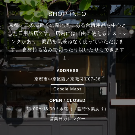
SHOP INFO
京都・二条城近くの路地奥にある台所用品を中心と
した日用品店です。
店内には自由に使えるテストシ
ンクがあり、商品を気兼ねなく使っていただけま
す。
食材持ち込みで切ったり焼いたりもできます
よ。
ADDRESS
京都市中京区西ノ京職司町67-38
Google Maps
OPEN / CLOSED
11:00〜18:00 / 水曜（＋臨時休業あり）
営業日カレンダー