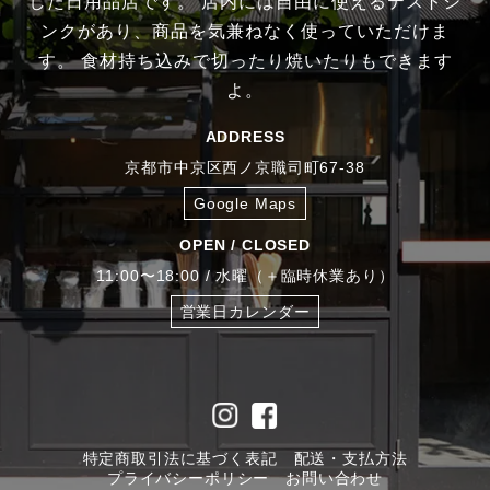
した日用品店です。
店内には自由に使えるテストシ
ンクがあり、商品を気兼ねなく使っていただけま
す。
食材持ち込みで切ったり焼いたりもできます
よ。
ADDRESS
京都市中京区西ノ京職司町67-38
Google Maps
OPEN / CLOSED
11:00〜18:00 / 水曜（＋臨時休業あり）
営業日カレンダー
特定商取引法に基づく表記
配送・支払方法
プライバシーポリシー
お問い合わせ