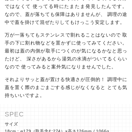
ではなくて
使ってる時にたまたま発見したんです。
なので、蓋が落ちても保障はありませんが、
調理の途
中で蓋を掛けて混ぜたりしてもけっこう安定します。
万が一落ちてもステンレスで割れることはないので
取
手の下に割れ物などを置かずに使ってみてください。
最初は蓋の内側が取手につくのが気になるかなと思っ
たけど、
深さがあるから湯気の水滴がついてるくらい
なので
使ってみると案外気になりませんでした。
それよりサッと蓋が置ける快適さが圧倒的！
調理中に
蓋を置く際のまごまごする感じがなくなると
とても気
持ちいいですよ。
サイズ
18cm：φ179（取手含む274）×高さ126mm / 1066g