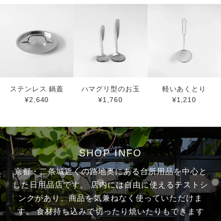
ステンレス 鍋蓋
ハマグリ型のお玉
軽いあくとり
¥2,640
¥1,760
¥1,210
SHOP INFO
京都・二条城近くの路地奥にある台所用品を中心と
した日用品店です。
店内には自由に使えるテストシ
ンクがあり、商品を気兼ねなく使っていただけま
す。
食材持ち込みで切ったり焼いたりもできます