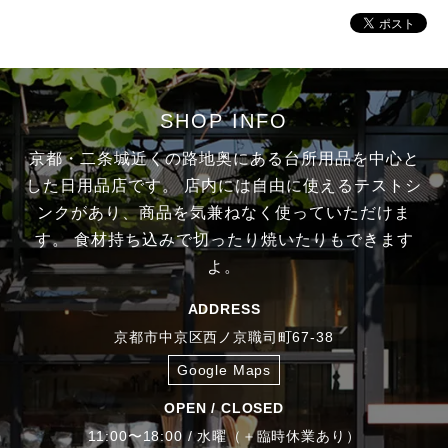
SHOP INFO
京都・二条城近くの路地奥にある台所用品を中心と
した日用品店です。
店内には自由に使えるテストシ
ンクがあり、商品を気兼ねなく使っていただけま
す。
食材持ち込みで切ったり焼いたりもできます
よ。
ADDRESS
京都市中京区西ノ京職司町67-38
Google Maps
OPEN / CLOSED
11:00〜18:00 / 水曜（＋臨時休業あり）