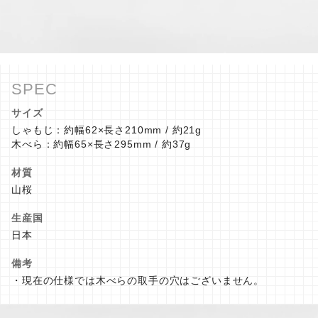
サイズ
しゃもじ：約幅62×長さ210mm / 約21g
木べら：約幅65×長さ295mm / 約37g
材質
山桜
生産国
日本
備考
・現在の仕様では木べらの取手の穴はございません。