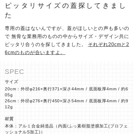
ピッタリサイズの蓋探してきまし
た
専用の蓋はないんですが、蓋がほしいとの声も多いの
で
無骨な業務用のものの中からサイズ・デザイン共に
ピッタリ合うのを探してきました。
それぞれ20cmと2
6cmのものが合いますよ。
サイズ
20cm：外径φ216×奥行371×深さ44mm / 底面板厚4mm / 約6
05g
26cm：外径φ276×奥行450×深さ54mm / 底面板厚4mm / 約9
12g
材質
本体：アルミ合金鋳造品（内面/ふっ素樹脂塗膜加工(プロフェ
ッショナルS加工)）