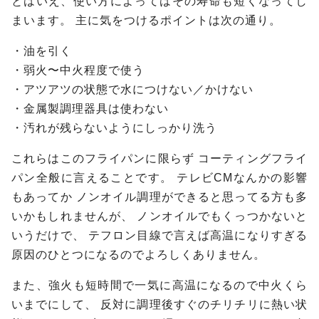
とはいえ、使い方によってはその寿命も短くなってし
まいます。
主に気をつけるポイントは次の通り。
・油を引く
・弱火〜中火程度で使う
・アツアツの状態で水につけない／かけない
・金属製調理器具は使わない
・汚れが残らないようにしっかり洗う
これらはこのフライパンに限らず
コーティングフライ
パン全般に言えることです。
テレビCMなんかの影響
もあってか
ノンオイル調理ができると思ってる方も多
いかもしれませんが、
ノンオイルでもくっつかないと
いうだけで、
テフロン目線で言えば高温になりすぎる
原因のひとつになるのでよろしくありません。
また、強火も短時間で一気に高温になるので中火くら
いまでにして、
反対に調理後すぐのチリチリに熱い状