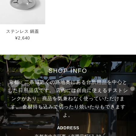
ステンレス 鍋蓋
¥2,640
SHOP INFO
京都・二条城近くの路地奥にある台所用品を中心と
した日用品店です。
店内には自由に使えるテストシ
ンクがあり、商品を気兼ねなく使っていただけま
す。
食材持ち込みで切ったり焼いたりもできます
よ。
ADDRESS