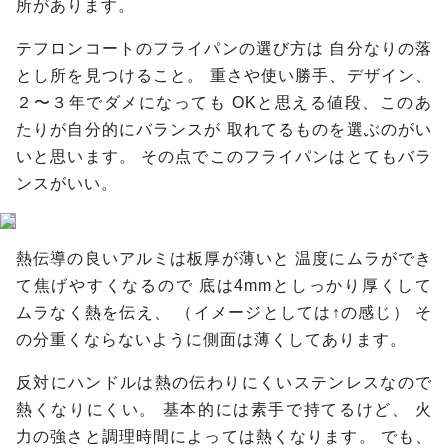
所があります。
テフロンコートのフライパンの選び方は
自分なりの落
とし所を見つけること。
重さや使い勝手、デザイン、
２〜３年でダメになっても
OKと思える値段、このあ
たりが自分的にバランスが
取れてるものを選ぶのがい
いと思います。
その点でこのフライパンはとてもバラ
ンスがいい。
熱伝導の良いアルミは板厚が薄いと
温度にムラができ
て焦げやすくなるので
底は4mmとしっかり厚くして
ムラなく熱を伝え、
（イメージとしては↑の感じ）
そ
の分重くならないように側面は薄くしてあります。
反対にハンドルは熱の伝わりにくいステンレスなので
熱くなりにくい。
基本的には素手で持てるけど、
火
力の強さと調理時間によっては熱くなります。
でも、