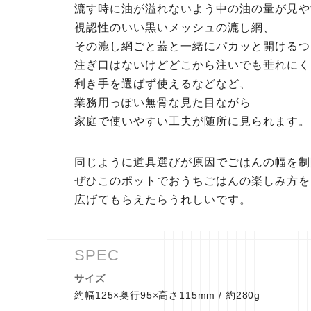
漉す時に油が溢れないよう中の油の量が見や
視認性のいい黒いメッシュの漉し網、
その漉し網ごと蓋と一緒にパカッと開けるつ
注ぎ口はないけどどこから注いでも垂れにく
利き手を選ばず使えるなどなど、
業務用っぽい無骨な見た目ながら
家庭で使いやすい工夫が随所に見られます。
同じように道具選びが原因でごはんの幅を制
ぜひこのポットでおうちごはんの楽しみ方を
広げてもらえたらうれしいです。
サイズ
約幅125×奥行95×高さ115mm / 約280g