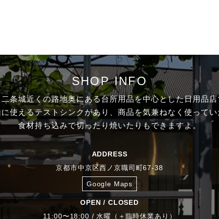
SHOP INFO
・二条城近くの路地奥にある台所用品を中心とした日用品店
由に使えるテストシンクがあり、商品を気兼ねなく使ってい
食材持ち込みで切ったり焼いたりもできますよ。
ADDRESS
京都市中京区西ノ京職司町67-38
Google Maps
OPEN / CLOSED
11:00〜18:00 / 水曜（＋臨時休業あり）