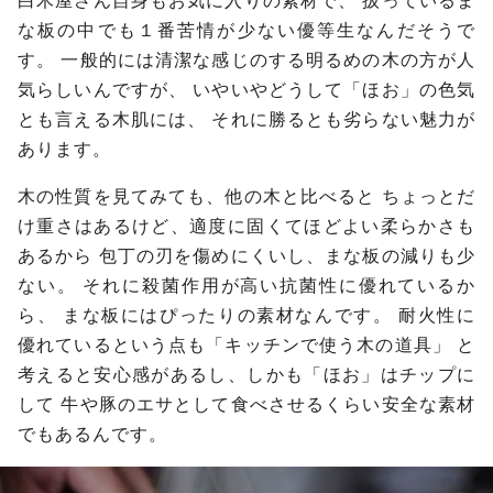
白木屋さん自身もお気に入りの素材で、
扱っているま
な板の中でも１番苦情が少ない優等生なんだそうで
す。
一般的には清潔な感じのする明るめの木の方が人
気らしいんですが、
いやいやどうして「ほお」の色気
とも言える木肌には、
それに勝るとも劣らない魅力が
あります。
木の性質を見てみても、他の木と比べると
ちょっとだ
け重さはあるけど、適度に固くてほどよい柔らかさも
あるから
包丁の刃を傷めにくいし、まな板の減りも少
ない。
それに殺菌作用が高い抗菌性に優れているか
ら、
まな板にはぴったりの素材なんです。
耐火性に
優れているという点も「キッチンで使う木の道具」
と
考えると安心感があるし、しかも「ほお」はチップに
して
牛や豚のエサとして食べさせるくらい安全な素材
でもあるんです。