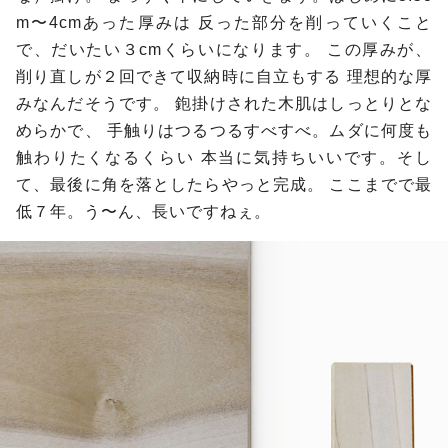
m〜4cmあった厚みは
反った部分を削っていくこと
で、だいたい３cmくらいになります。
この厚みが、
削り直しが２回できて収納時に自立もする
理想的な厚
みなんだそうです。
鉋掛けされた木肌はしっとりとな
めらかで、
手触りはつるつるすべすべ。ムダに何度も
触わりたくなるくらい
本当に気持ちいいです。そし
て、最後に角を落としたらやっと完成。
ここまでで最
低７年。う〜ん、長いですねぇ。