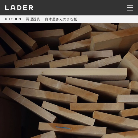
KITCHEN
｜
調理器具
｜
白木屋さんのまな板
KITCHEN
HOUSEWARE
CLOTHING