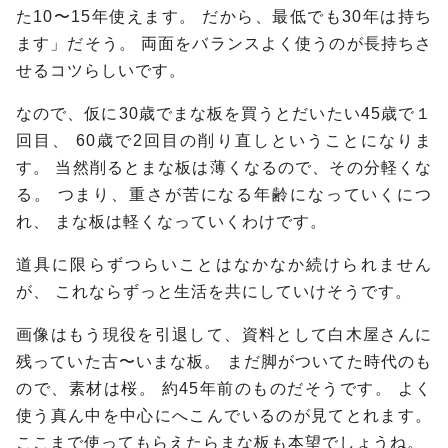
た10〜15年使えます。
だから、最低でも30年は持ち
ます」だそう。
両面をバランスよく使うのが長持ちさ
せるコツらしいです。
なので、仮に30歳でまな板を買うとだいたい45歳で１
回目、
60歳で2回目の削り直しということになりま
す。
当然削るとまな板は薄くなるので、その分軽くな
る。
つまり、重さが苦になる年齢になっていくにつ
れ、
まな板は軽くなっていくわけです。
道具に限らずつらいことはなかなか続けられません
が、
これならずっと生活を共にしていけそうです。
画像はもう現役を引退して、資料として白木屋さんに
残っていた古〜いまな板。
まだ脚がついてた時代のも
ので、素材は桜。
約45年前のものだそうです。
よく
使う真ん中を中心にへこんでいるのが見てとれます。
ここまで使ってもらえたらまな板も本望でしょうね。