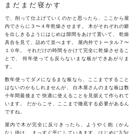
まだまだ寝かす
で、削って仕上げていくのかと思ったら、ここから屋
内でさらに３〜４年乾燥させます。
木がそれぞれの癖
を出しきるようにはじめは隙間をあけて置いて、
乾燥
具合を見て、詰めて並べます。
屋内外でトータル７〜
１０年。
それだけの時間をかけて完全に乾燥させるこ
とで、
何年使っても反らないまな板ができあがりま
す。
数年使ってダメになるまな板なら、ここまですること
はないのかもしれませんが、
白木屋さんのまな板は数
十年間最後まで
快適に使えることを見据えて作られて
います。
だからこそ、ここまで徹底する必要があるん
ですね。
屋内で木が完全に反りきったら、ようやく鉋（かん
な）掛け。
まっすぐ平にしていきます。はじめに3.5c