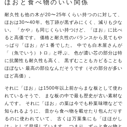
ほおと食べ物のいい関係
耐久性も他の木が20〜25年くらい持つのに対して、
ほおは30〜40年。包丁跡が黒ずみにくく、減りも少な
い。
「かや」も同じくらい持つけど、「ほお」に比べ
ると高価です。
価格と耐久性のバランスから見てもや
っぱり「ほお」が１番でした。
中でも白木屋さんが
「（魚でいう）トロ」と呼ぶ、
色が濃い芯の部分は特
に抗菌性も耐久性も高く、
黒ずむこともカビることも
ほぼない
最高の部位なんだそうです（その部分が多い
ほど高価）。
それに「ほお」は1500年以上前からまな板として使わ
れているそうで、
まな板の中で最も歴史が古い素材な
んです。
それに「ほお」の葉は今でも朴葉味噌などで
知られるように、
昔から食べ物を載せたり包んだりす
るのに使われていて、
古くは万葉集にも「ほほがし
は」として登場しています。
つまり、ずっと食べ物と